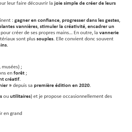
our leur faire découvrir la
joie simple de créer de leurs
inent :
gagner en confiance
,
progresser dans les gestes
,
 plantes vannières
,
stimuler la créativité
,
encadrer un
pour créer de ses propres mains… En outre, la
vannerie
tériaux sont plus
souples
. Elle convient donc souvent
ains
.
, musées) ;
ions en
forêt
;
t créatif
.
nier »
depuis sa
première édition en 2020
.
s
ou
utilitaires
) et je propose occasionnellement des
ir en grand