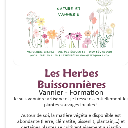
Étiquettes :
Vannerie dou
Les Herbes
Buissonnières
Vannier
-
Formation
Je suis vannière artisane et je tresse essentiellement le
plantes sauvages locales !
Autour de soi, la matière végétale disponible est
abondante (lierre, clématite, pissenlit, plantain,…) et
certaines plantes se cultivent aisément au jardin