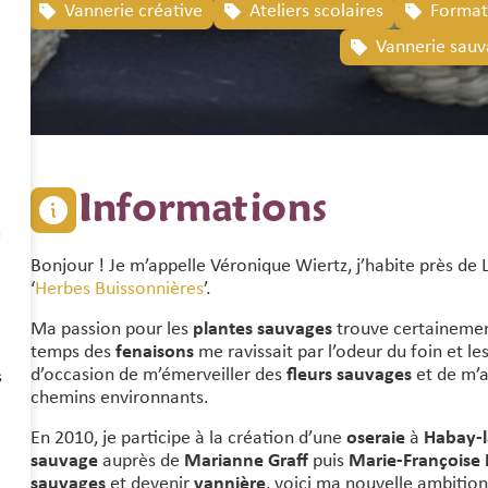
ce
Vannerie créative
Ateliers scolaires
Format
Vannerie sau
Informations
Bonjour ! Je m’appelle Véronique Wiertz, j’habite près de 
‘
Herbes Buissonnières
’.
Ma passion pour les
plantes sauvages
trouve certainemen
temps des
fenaisons
me ravissait par l’odeur du foin et le
d’occasion de m’émerveiller des
fleurs sauvages
et de m’a
s
chemins environnants.
En 2010, je participe à la création d’une
oseraie
à
Habay-
sauvage
auprès de
Marianne Graff
puis
Marie-Françoise
sauvages
et devenir
vannière
, voici ma nouvelle ambitio