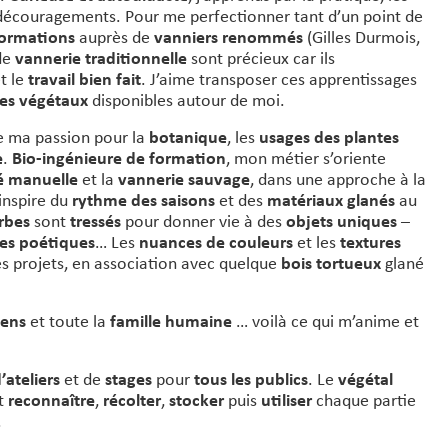
 découragements. Pour me perfectionner tant d’un point de
ormations
auprès de
vanniers renommés
(Gilles Durmois,
 de
vannerie traditionnelle
sont précieux car ils
t le
travail bien fait
. J’aime transposer ces apprentissages
des végétaux
disponibles autour de moi.
de ma passion pour la
botanique
, les
usages des plantes
e
.
Bio-ingénieure de formation
, mon métier s’oriente
té manuelle
et la
vannerie sauvage
, dans une approche à la
’inspire du
rythme des saisons
et des
matériaux glanés
au
rbes
sont
tressés
pour donner vie à des
objets uniques
–
es poétiques
… Les
nuances de couleurs
et les
textures
es projets, en association avec quelque
bois tortueux
glané
iens
et toute la
famille humaine
… voilà ce qui m’anime et
’ateliers
et de
stages
pour
tous les publics
. Le
végétal
nt
reconnaître
,
récolter
,
stocker
puis
utiliser
chaque partie
.