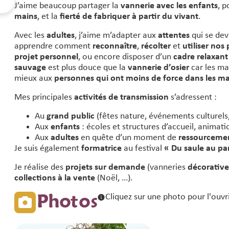
J’aime beaucoup partager la
vannerie avec les enfants
, p
mains
, et la
fierté de fabriquer à partir du vivant
.
Avec les
adultes
, j’aime m’adapter aux
attentes
qui se dev
apprendre comment
reconnaître
,
récolter
et
utiliser nos
projet personnel
, ou encore disposer d’un
cadre relaxant
sauvage
est plus douce que la
vannerie d’osier
car les ma
mieux aux
personnes qui ont moins de force dans les m
Mes principales
activités de transmission
s’adressent :
Au
grand public
(fêtes nature, événements culturels
Aux
enfants
: écoles et structures d’accueil, animat
Aux
adultes
en quête d’un moment de
ressourcemen
Je suis également
formatrice
au festival
« Du saule au pa
Je réalise des
projets sur demande
(vanneries
décorative
collections à la vente
(Noël, …).
Photos
Cliquez sur une photo pour l'ouvr