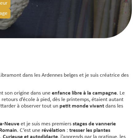
eur
vage
Libramont dans les Ardennes belges et je suis créatrice des
t son origine dans une
enfance libre à la campagne
. Le
s retours d’école à pied, dès le printemps, étaient autant
ttarder à observer tout un
petit monde vivant
dans les
la-Neuve
et je suis mes premiers
stages de vannerie
 Romain
. C’est une
révélation
:
tresser les plantes
n.
Curieuse et autodidacte
, j’apprends par la pratique, les