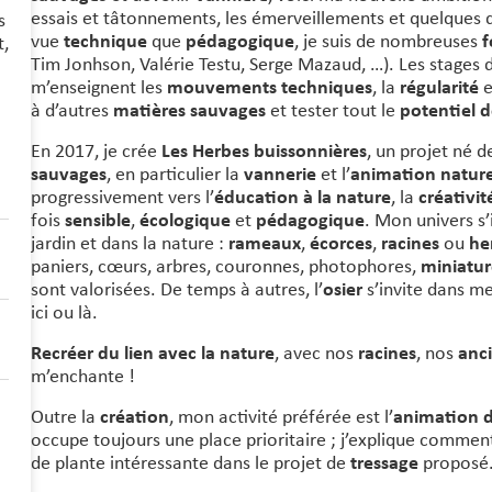
essais et tâtonnements, les émerveillements et quelques
s
vue
technique
que
pédagogique
, je suis de nombreuses
f
t,
Tim Jonhson, Valérie Testu, Serge Mazaud, …). Les stages
m’enseignent les
mouvements techniques
, la
régularité
e
à d’autres
matières sauvages
et tester tout le
potentiel 
En 2017, je crée
Les Herbes buissonnières
, un projet né 
sauvages
, en particulier la
vannerie
et l’
animation natur
progressivement vers l’
éducation à la nature
, la
créativi
fois
sensible
,
écologique
et
pédagogique
. Mon univers s
jardin et dans la nature :
rameaux
,
écorces
,
racines
ou
he
paniers, cœurs, arbres, couronnes, photophores,
miniatur
sont valorisées. De temps à autres, l’
osier
s’invite dans m
ici ou là.
Recréer du lien avec la nature
, avec nos
racines
, nos
anc
m’enchante !
Outre la
création
, mon activité préférée est l’
animation d
occupe toujours une place prioritaire ; j’explique comme
de plante intéressante dans le projet de
tressage
proposé