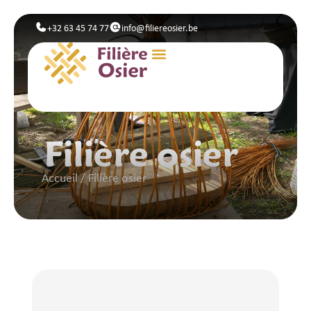
+32 63 45 74 77
info@filiereosier.be
Filière osier
Accueil
/
Filière osier